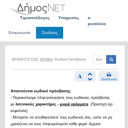
Skip
to
content
Τιμοκατάλογος
Υπηρεσίες
e-
postirixis
Επικοινωνία
Σύνδεση
ΒΡΙΣΚΕΣΤΕ ΕΔΩ:
ΑΡΧΙΚΗ
/ Κωδικοί Πρόσβασης
Εκτύπωση
Απαιτούνται κωδικοί πρόσβασης
- Παρακαλούμε πληκτρολογήστε τους κωδικούς πρόσβασης
με
λατινικούς χαρακτήρες -
μικρά γράμματα
(Προσοχή όχι
κεφαλαία).
- Μπορείτε να αποθηκεύσετε τους κωδικούς σας, ώστε να μη
χρειάζεται να τους πληκτρολογείτε κάθε φορά: Αρχικά