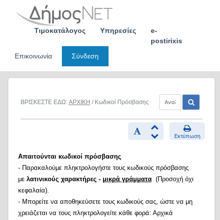
Skip
to
content
Τιμοκατάλογος
Υπηρεσίες
e-
postirixis
Επικοινωνία
Σύνδεση
ΒΡΙΣΚΕΣΤΕ ΕΔΩ:
ΑΡΧΙΚΗ
/ Κωδικοί Πρόσβασης
Εκτύπωση
Απαιτούνται κωδικοί πρόσβασης
- Παρακαλούμε πληκτρολογήστε τους κωδικούς πρόσβασης
με
λατινικούς χαρακτήρες -
μικρά γράμματα
(Προσοχή όχι
κεφαλαία).
- Μπορείτε να αποθηκεύσετε τους κωδικούς σας, ώστε να μη
χρειάζεται να τους πληκτρολογείτε κάθε φορά: Αρχικά