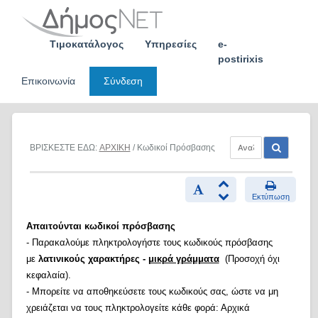
Skip
to
content
Τιμοκατάλογος
Υπηρεσίες
e-
postirixis
Επικοινωνία
Σύνδεση
ΒΡΙΣΚΕΣΤΕ ΕΔΩ:
ΑΡΧΙΚΗ
/ Κωδικοί Πρόσβασης
Εκτύπωση
Απαιτούνται κωδικοί πρόσβασης
- Παρακαλούμε πληκτρολογήστε τους κωδικούς πρόσβασης
με
λατινικούς χαρακτήρες -
μικρά γράμματα
(Προσοχή όχι
κεφαλαία).
- Μπορείτε να αποθηκεύσετε τους κωδικούς σας, ώστε να μη
χρειάζεται να τους πληκτρολογείτε κάθε φορά: Αρχικά