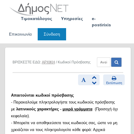
Skip
to
content
Τιμοκατάλογος
Υπηρεσίες
e-
postirixis
Επικοινωνία
Σύνδεση
ΒΡΙΣΚΕΣΤΕ ΕΔΩ:
ΑΡΧΙΚΗ
/ Κωδικοί Πρόσβασης
Εκτύπωση
Απαιτούνται κωδικοί πρόσβασης
- Παρακαλούμε πληκτρολογήστε τους κωδικούς πρόσβασης
με
λατινικούς χαρακτήρες -
μικρά γράμματα
(Προσοχή όχι
κεφαλαία).
- Μπορείτε να αποθηκεύσετε τους κωδικούς σας, ώστε να μη
χρειάζεται να τους πληκτρολογείτε κάθε φορά: Αρχικά