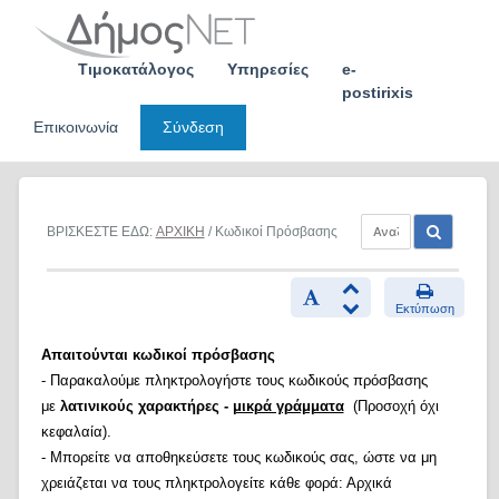
Skip
to
content
Τιμοκατάλογος
Υπηρεσίες
e-
postirixis
Επικοινωνία
Σύνδεση
ΒΡΙΣΚΕΣΤΕ ΕΔΩ:
ΑΡΧΙΚΗ
/ Κωδικοί Πρόσβασης
Εκτύπωση
Απαιτούνται κωδικοί πρόσβασης
- Παρακαλούμε πληκτρολογήστε τους κωδικούς πρόσβασης
με
λατινικούς χαρακτήρες -
μικρά γράμματα
(Προσοχή όχι
κεφαλαία).
- Μπορείτε να αποθηκεύσετε τους κωδικούς σας, ώστε να μη
χρειάζεται να τους πληκτρολογείτε κάθε φορά: Αρχικά