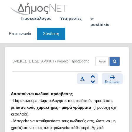
Skip
to
content
Τιμοκατάλογος
Υπηρεσίες
e-
postirixis
Επικοινωνία
Σύνδεση
ΒΡΙΣΚΕΣΤΕ ΕΔΩ:
ΑΡΧΙΚΗ
/ Κωδικοί Πρόσβασης
Εκτύπωση
Απαιτούνται κωδικοί πρόσβασης
- Παρακαλούμε πληκτρολογήστε τους κωδικούς πρόσβασης
με
λατινικούς χαρακτήρες -
μικρά γράμματα
(Προσοχή όχι
κεφαλαία).
- Μπορείτε να αποθηκεύσετε τους κωδικούς σας, ώστε να μη
χρειάζεται να τους πληκτρολογείτε κάθε φορά: Αρχικά