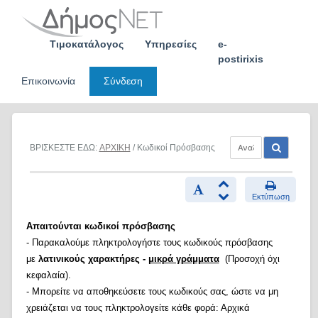
Skip
to
content
Τιμοκατάλογος
Υπηρεσίες
e-
postirixis
Επικοινωνία
Σύνδεση
ΒΡΙΣΚΕΣΤΕ ΕΔΩ:
ΑΡΧΙΚΗ
/ Κωδικοί Πρόσβασης
Εκτύπωση
Απαιτούνται κωδικοί πρόσβασης
- Παρακαλούμε πληκτρολογήστε τους κωδικούς πρόσβασης
με
λατινικούς χαρακτήρες -
μικρά γράμματα
(Προσοχή όχι
κεφαλαία).
- Μπορείτε να αποθηκεύσετε τους κωδικούς σας, ώστε να μη
χρειάζεται να τους πληκτρολογείτε κάθε φορά: Αρχικά