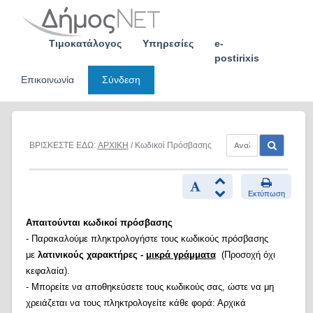
Skip
to
content
Τιμοκατάλογος
Υπηρεσίες
e-
postirixis
Επικοινωνία
Σύνδεση
ΒΡΙΣΚΕΣΤΕ ΕΔΩ:
ΑΡΧΙΚΗ
/ Κωδικοί Πρόσβασης
Εκτύπωση
Απαιτούνται κωδικοί πρόσβασης
- Παρακαλούμε πληκτρολογήστε τους κωδικούς πρόσβασης
με
λατινικούς χαρακτήρες -
μικρά γράμματα
(Προσοχή όχι
κεφαλαία).
- Μπορείτε να αποθηκεύσετε τους κωδικούς σας, ώστε να μη
χρειάζεται να τους πληκτρολογείτε κάθε φορά: Αρχικά