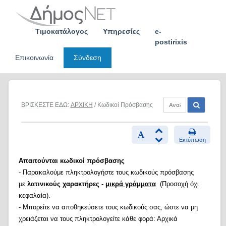
Skip
to
content
Τιμοκατάλογος
Υπηρεσίες
e-
postirixis
Επικοινωνία
Σύνδεση
ΒΡΙΣΚΕΣΤΕ ΕΔΩ:
ΑΡΧΙΚΗ
/ Κωδικοί Πρόσβασης
Εκτύπωση
Απαιτούνται κωδικοί πρόσβασης
- Παρακαλούμε πληκτρολογήστε τους κωδικούς πρόσβασης
με
λατινικούς χαρακτήρες -
μικρά γράμματα
(Προσοχή όχι
κεφαλαία).
- Μπορείτε να αποθηκεύσετε τους κωδικούς σας, ώστε να μη
χρειάζεται να τους πληκτρολογείτε κάθε φορά: Αρχικά