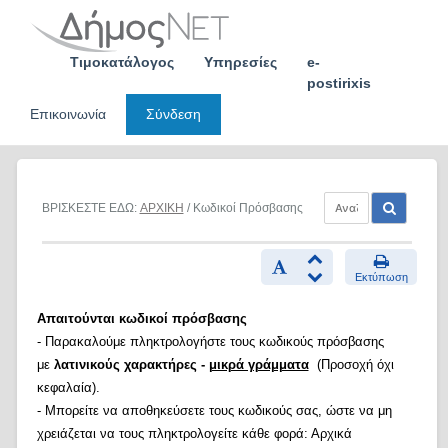
Skip
to
content
Τιμοκατάλογος
Υπηρεσίες
e-
postirixis
Επικοινωνία
Σύνδεση
ΒΡΙΣΚΕΣΤΕ ΕΔΩ:
ΑΡΧΙΚΗ
/ Κωδικοί Πρόσβασης
Εκτύπωση
Απαιτούνται κωδικοί πρόσβασης
- Παρακαλούμε πληκτρολογήστε τους κωδικούς πρόσβασης
με
λατινικούς χαρακτήρες -
μικρά γράμματα
(Προσοχή όχι
κεφαλαία).
- Μπορείτε να αποθηκεύσετε τους κωδικούς σας, ώστε να μη
χρειάζεται να τους πληκτρολογείτε κάθε φορά: Αρχικά