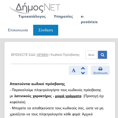
Skip
to
content
Τιμοκατάλογος
Υπηρεσίες
e-
postirixis
Επικοινωνία
Σύνδεση
ΒΡΙΣΚΕΣΤΕ ΕΔΩ:
ΑΡΧΙΚΗ
/ Κωδικοί Πρόσβασης
Εκτύπωση
Απαιτούνται κωδικοί πρόσβασης
- Παρακαλούμε πληκτρολογήστε τους κωδικούς πρόσβασης
με
λατινικούς χαρακτήρες -
μικρά γράμματα
(Προσοχή όχι
κεφαλαία).
- Μπορείτε να αποθηκεύσετε τους κωδικούς σας, ώστε να μη
χρειάζεται να τους πληκτρολογείτε κάθε φορά: Αρχικά