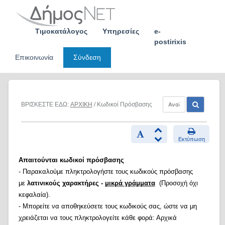
Skip
to
content
Τιμοκατάλογος
Υπηρεσίες
e-
postirixis
Επικοινωνία
Σύνδεση
ΒΡΙΣΚΕΣΤΕ ΕΔΩ:
ΑΡΧΙΚΗ
/ Κωδικοί Πρόσβασης
Εκτύπωση
Απαιτούνται κωδικοί πρόσβασης
- Παρακαλούμε πληκτρολογήστε τους κωδικούς πρόσβασης
με
λατινικούς χαρακτήρες -
μικρά γράμματα
(Προσοχή όχι
κεφαλαία).
- Μπορείτε να αποθηκεύσετε τους κωδικούς σας, ώστε να μη
χρειάζεται να τους πληκτρολογείτε κάθε φορά: Αρχικά