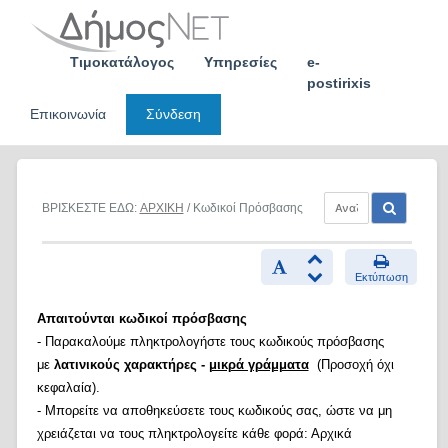
Skip
to
content
Τιμοκατάλογος
Υπηρεσίες
e-
postirixis
Επικοινωνία
Σύνδεση
ΒΡΙΣΚΕΣΤΕ ΕΔΩ:
ΑΡΧΙΚΗ
/ Κωδικοί Πρόσβασης
Εκτύπωση
Απαιτούνται κωδικοί πρόσβασης
- Παρακαλούμε πληκτρολογήστε τους κωδικούς πρόσβασης
με
λατινικούς χαρακτήρες -
μικρά γράμματα
(Προσοχή όχι
κεφαλαία).
- Μπορείτε να αποθηκεύσετε τους κωδικούς σας, ώστε να μη
χρειάζεται να τους πληκτρολογείτε κάθε φορά: Αρχικά