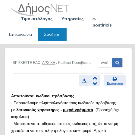
Skip
to
content
Τιμοκατάλογος
Υπηρεσίες
e-
postirixis
Επικοινωνία
Σύνδεση
ΒΡΙΣΚΕΣΤΕ ΕΔΩ:
ΑΡΧΙΚΗ
/ Κωδικοί Πρόσβασης
Εκτύπωση
Απαιτούνται κωδικοί πρόσβασης
- Παρακαλούμε πληκτρολογήστε τους κωδικούς πρόσβασης
με
λατινικούς χαρακτήρες -
μικρά γράμματα
(Προσοχή όχι
κεφαλαία).
- Μπορείτε να αποθηκεύσετε τους κωδικούς σας, ώστε να μη
χρειάζεται να τους πληκτρολογείτε κάθε φορά: Αρχικά