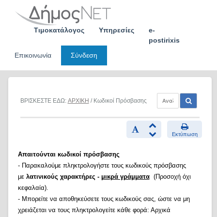
Skip
to
content
Τιμοκατάλογος
Υπηρεσίες
e-
postirixis
Επικοινωνία
Σύνδεση
ΒΡΙΣΚΕΣΤΕ ΕΔΩ:
ΑΡΧΙΚΗ
/ Κωδικοί Πρόσβασης
Εκτύπωση
Απαιτούνται κωδικοί πρόσβασης
- Παρακαλούμε πληκτρολογήστε τους κωδικούς πρόσβασης
με
λατινικούς χαρακτήρες -
μικρά γράμματα
(Προσοχή όχι
κεφαλαία).
- Μπορείτε να αποθηκεύσετε τους κωδικούς σας, ώστε να μη
χρειάζεται να τους πληκτρολογείτε κάθε φορά: Αρχικά