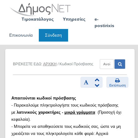
Skip
to
content
Τιμοκατάλογος
Υπηρεσίες
e-
postirixis
Επικοινωνία
Σύνδεση
ΒΡΙΣΚΕΣΤΕ ΕΔΩ:
ΑΡΧΙΚΗ
/ Κωδικοί Πρόσβασης
Εκτύπωση
Απαιτούνται κωδικοί πρόσβασης
- Παρακαλούμε πληκτρολογήστε τους κωδικούς πρόσβασης
με
λατινικούς χαρακτήρες -
μικρά γράμματα
(Προσοχή όχι
κεφαλαία).
- Μπορείτε να αποθηκεύσετε τους κωδικούς σας, ώστε να μη
χρειάζεται να τους πληκτρολογείτε κάθε φορά: Αρχικά