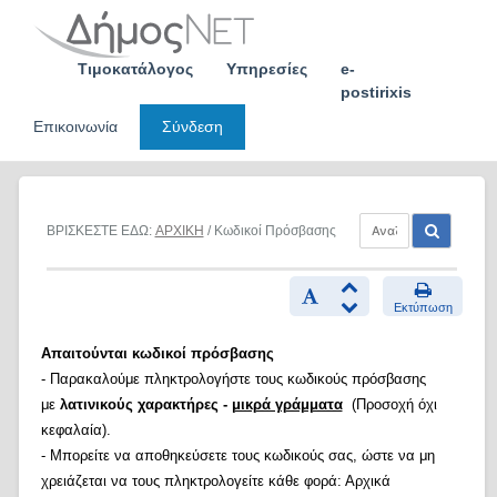
Skip
to
content
Τιμοκατάλογος
Υπηρεσίες
e-
postirixis
Επικοινωνία
Σύνδεση
ΒΡΙΣΚΕΣΤΕ ΕΔΩ:
ΑΡΧΙΚΗ
/ Κωδικοί Πρόσβασης
Εκτύπωση
Απαιτούνται κωδικοί πρόσβασης
- Παρακαλούμε πληκτρολογήστε τους κωδικούς πρόσβασης
με
λατινικούς χαρακτήρες -
μικρά γράμματα
(Προσοχή όχι
κεφαλαία).
- Μπορείτε να αποθηκεύσετε τους κωδικούς σας, ώστε να μη
χρειάζεται να τους πληκτρολογείτε κάθε φορά: Αρχικά