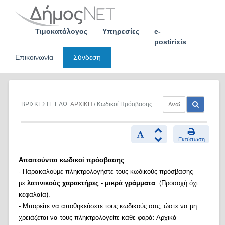
Skip
to
content
Τιμοκατάλογος
Υπηρεσίες
e-
postirixis
Επικοινωνία
Σύνδεση
ΒΡΙΣΚΕΣΤΕ ΕΔΩ:
ΑΡΧΙΚΗ
/ Κωδικοί Πρόσβασης
Εκτύπωση
Απαιτούνται κωδικοί πρόσβασης
- Παρακαλούμε πληκτρολογήστε τους κωδικούς πρόσβασης
με
λατινικούς χαρακτήρες -
μικρά γράμματα
(Προσοχή όχι
κεφαλαία).
- Μπορείτε να αποθηκεύσετε τους κωδικούς σας, ώστε να μη
χρειάζεται να τους πληκτρολογείτε κάθε φορά: Αρχικά