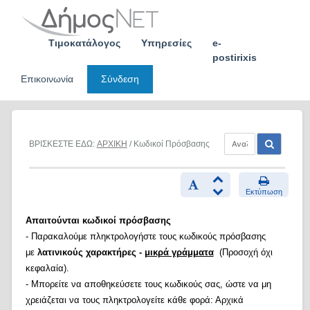
Skip
to
content
Τιμοκατάλογος
Υπηρεσίες
e-
postirixis
Επικοινωνία
Σύνδεση
ΒΡΙΣΚΕΣΤΕ ΕΔΩ:
ΑΡΧΙΚΗ
/ Κωδικοί Πρόσβασης
Εκτύπωση
Απαιτούνται κωδικοί πρόσβασης
- Παρακαλούμε πληκτρολογήστε τους κωδικούς πρόσβασης
με
λατινικούς χαρακτήρες -
μικρά γράμματα
(Προσοχή όχι
κεφαλαία).
- Μπορείτε να αποθηκεύσετε τους κωδικούς σας, ώστε να μη
χρειάζεται να τους πληκτρολογείτε κάθε φορά: Αρχικά