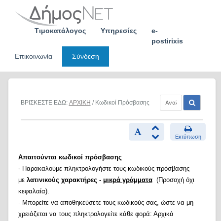
Skip
to
content
Τιμοκατάλογος
Υπηρεσίες
e-
postirixis
Επικοινωνία
Σύνδεση
ΒΡΙΣΚΕΣΤΕ ΕΔΩ:
ΑΡΧΙΚΗ
/ Κωδικοί Πρόσβασης
Εκτύπωση
Απαιτούνται κωδικοί πρόσβασης
- Παρακαλούμε πληκτρολογήστε τους κωδικούς πρόσβασης
με
λατινικούς χαρακτήρες -
μικρά γράμματα
(Προσοχή όχι
κεφαλαία).
- Μπορείτε να αποθηκεύσετε τους κωδικούς σας, ώστε να μη
χρειάζεται να τους πληκτρολογείτε κάθε φορά: Αρχικά