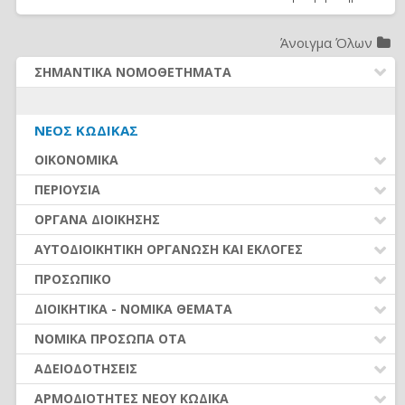
Άνοιγμα Όλων
ΣΗΜΑΝΤΙΚΑ ΝΟΜΟΘΕΤΗΜΑΤΑ
ΔΗΜΟΤΙΚΟΣ ΚΩΔΙΚΑΣ (Ν.3463/2006)
ΚΑΛΛΙΚΡΑΤΗΣ (Ν.3852/2010)
ΝΈΟΣ ΚΏΔΙΚΑΣ
ΚΛΕΙΣΘΕΝΗΣ Ι (Ν.4555/2018)
ΟΙΚΟΝΟΜΙΚΑ
ΚΩΔΙΚΑΣ ΔΗΜΟΤ. ΥΠΑΛΛΗΛΩΝ (Ν.3584/2007)
ΔΙΚΑΙΟΛΟΓΗΤΙΚΑ – ΚΡΑΤΗΣΕΙΣ ΧΕ
ΠΕΡΙΟΥΣΙΑ
ΔΗΜΟΣΙΕΣ ΣΥΜΒΑΣΕΙΣ (Ν. 4412/2016)
ΠΡΟΫΠΟΛΟΓΙΣΜΟΣ ΚΑΙ ΑΝΑΛΗΨΗ ΥΠΟΧΡΕΩΣΗΣ
ΜΙΣΘΟΛΟΓΙΟ (Ν. 4354/2015)
ΕΥΡΕΤΗΡΙΟ
ΟΡΓΑΝΑ ΔΙΟΙΚΗΣΗΣ
ΠΛΗΡΩΜΗ ΔΑΠΑΝΩΝ
ΑΣΦΑΛΙΣΤΙΚΟ (Ν. 4387/2016)
ΕΥΡΕΤΗΡΙΟ
ΑΥΤΟΔΙΟΙΚΗΤΙΚΗ ΟΡΓΑΝΩΣΗ ΚΑΙ ΕΚΛΟΓΕΣ
ΕΣΟΔΑ ΚΑΤΑ ΕΙΔΟΣ
ΝΟΜΟΘΕΣΙΑ - ΝΟΜΟΛΟΓΙΑ (ΣΥΝΟΛΟ)
ΕΥΡΕΤΗΡΙΟ
ΠΡΟΣΩΠΙΚΟ
ΒΕΒΑΙΩΣΗ ΚΑΙ ΕΙΣΠΡΑΞΗ ΕΣΟΔΩΝ
ΡΥΘΜΙΣΕΙΣ ΟΦΕΙΛΩΝ – ΔΙΕΥΚΟΛΥΝΣΕΙΣ ΟΦΕΙΛΕΤΩΝ
ΠΡΟΣΛΗΨΕΙΣ ΠΡΟΣΩΠΙΚΟΥ
ΔΙΟΙΚΗΤΙΚΑ - ΝΟΜΙΚΑ ΘΕΜΑΤΑ
ΟΡΓΑΝΑ ΚΑΙ ΟΡΓΑΝΩΣΗ ΟΙΚΟΝΟΜΙΚΗΣ ΥΠΗΡΕΣΙΑΣ
ΣΥΜΒΑΣΗ ΜΙΣΘΩΣΗΣ ΈΡΓΟΥ
ΝΟΜΙΚΑ ΖΗΤΗΜΑΤΑ - ΔΙΚΑΣΤΙΚΕΣ ΑΠΟΦΑΣΕΙΣ
ΝΟΜΙΚΑ ΠΡΟΣΩΠΑ ΟΤΑ
ΟΙΚΟΝΟΜΙΚΗ ΠΑΡΑΚΟΛΟΥΘΗΣΗ, ΕΛΕΓΧΟΙ ΚΑΙ
ΑΠΟΔΟΧΕΣ ΠΡΟΣΩΠΙΚΟΥ (από 01.01.2016)
ΟΡΓΑΝΩΣΗ ΥΠΗΡΕΣΙΩΝ
ΠΑΡΑΤΗΡΗΤΗΡΙΟ ΟΙΚΟΝΟΜΙΚΗΣ ΑΥΤΟΤΕΛΕΙΑΣ
ΕΥΡΕΤΗΡΙΟ
ΑΔΕΙΟΔΟΤΗΣΕΙΣ
ΚΡΑΤΗΣΕΙΣ ΑΠΟΔΟΧΩΝ
ΣΥΝΑΛΛΑΓΕΣ ΜΕ ΤΟΥΣ ΠΟΛΙΤΕΣ
ΦΟΡΟΛΟΓΙΚΑ ΖΗΤΗΜΑΤΑ
ΑΣΚΗΣΗ ΟΙΚΟΝΟΜΙΚΗΣ ΔΡΑΣΤΗΡΙΟΤΗΤΑΣ
ΑΡΜΟΔΙΟΤΗΤΕΣ ΝΕΟΥ ΚΩΔΙΚΑ
ΑΔΕΙΕΣ ΠΡΟΣΩΠΙΚΟΥ ΜΟΝΙΜΟΙ-ΙΔΑΧ