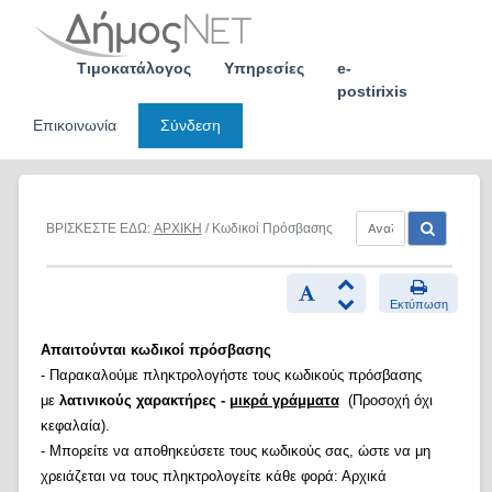
Skip
to
content
Τιμοκατάλογος
Υπηρεσίες
e-
postirixis
Επικοινωνία
Σύνδεση
ΒΡΙΣΚΕΣΤΕ ΕΔΩ:
ΑΡΧΙΚΗ
/ Κωδικοί Πρόσβασης
Εκτύπωση
Απαιτούνται κωδικοί πρόσβασης
- Παρακαλούμε πληκτρολογήστε τους κωδικούς πρόσβασης
με
λατινικούς χαρακτήρες -
μικρά γράμματα
(Προσοχή όχι
κεφαλαία).
- Μπορείτε να αποθηκεύσετε τους κωδικούς σας, ώστε να μη
χρειάζεται να τους πληκτρολογείτε κάθε φορά: Αρχικά