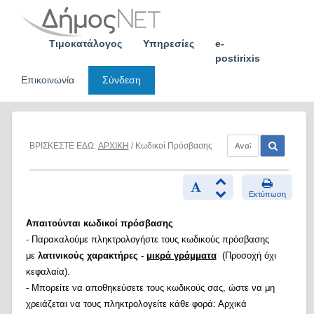
Skip
to
content
Τιμοκατάλογος
Υπηρεσίες
e-
postirixis
Επικοινωνία
Σύνδεση
ΒΡΙΣΚΕΣΤΕ ΕΔΩ:
ΑΡΧΙΚΗ
/ Κωδικοί Πρόσβασης
Εκτύπωση
Απαιτούνται κωδικοί πρόσβασης
- Παρακαλούμε πληκτρολογήστε τους κωδικούς πρόσβασης
με
λατινικούς χαρακτήρες -
μικρά γράμματα
(Προσοχή όχι
κεφαλαία).
- Μπορείτε να αποθηκεύσετε τους κωδικούς σας, ώστε να μη
χρειάζεται να τους πληκτρολογείτε κάθε φορά: Αρχικά