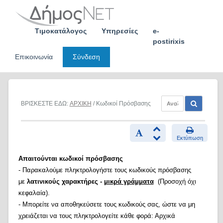
Skip
to
content
Τιμοκατάλογος
Υπηρεσίες
e-
postirixis
Επικοινωνία
Σύνδεση
ΒΡΙΣΚΕΣΤΕ ΕΔΩ:
ΑΡΧΙΚΗ
/ Κωδικοί Πρόσβασης
Εκτύπωση
Απαιτούνται κωδικοί πρόσβασης
- Παρακαλούμε πληκτρολογήστε τους κωδικούς πρόσβασης
με
λατινικούς χαρακτήρες -
μικρά γράμματα
(Προσοχή όχι
κεφαλαία).
- Μπορείτε να αποθηκεύσετε τους κωδικούς σας, ώστε να μη
χρειάζεται να τους πληκτρολογείτε κάθε φορά: Αρχικά