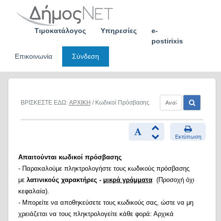
Skip
to
content
Τιμοκατάλογος
Υπηρεσίες
e-
postirixis
Επικοινωνία
Σύνδεση
ΒΡΙΣΚΕΣΤΕ ΕΔΩ:
ΑΡΧΙΚΗ
/ Κωδικοί Πρόσβασης
Εκτύπωση
Απαιτούνται κωδικοί πρόσβασης
- Παρακαλούμε πληκτρολογήστε τους κωδικούς πρόσβασης
με
λατινικούς χαρακτήρες -
μικρά γράμματα
(Προσοχή όχι
κεφαλαία).
- Μπορείτε να αποθηκεύσετε τους κωδικούς σας, ώστε να μη
χρειάζεται να τους πληκτρολογείτε κάθε φορά: Αρχικά