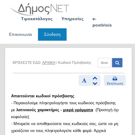
Skip
to
content
Τιμοκατάλογος
Υπηρεσίες
e-
postirixis
Επικοινωνία
Σύνδεση
ΒΡΙΣΚΕΣΤΕ ΕΔΩ:
ΑΡΧΙΚΗ
/ Κωδικοί Πρόσβασης
Εκτύπωση
Απαιτούνται κωδικοί πρόσβασης
- Παρακαλούμε πληκτρολογήστε τους κωδικούς πρόσβασης
με
λατινικούς χαρακτήρες -
μικρά γράμματα
(Προσοχή όχι
κεφαλαία).
- Μπορείτε να αποθηκεύσετε τους κωδικούς σας, ώστε να μη
χρειάζεται να τους πληκτρολογείτε κάθε φορά: Αρχικά