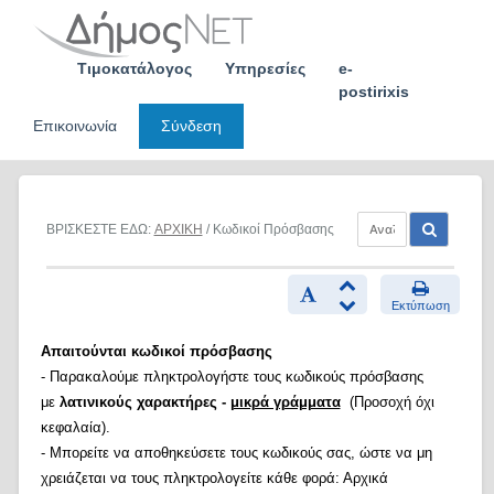
Skip
to
content
Τιμοκατάλογος
Υπηρεσίες
e-
postirixis
Επικοινωνία
Σύνδεση
ΒΡΙΣΚΕΣΤΕ ΕΔΩ:
ΑΡΧΙΚΗ
/ Κωδικοί Πρόσβασης
Εκτύπωση
Απαιτούνται κωδικοί πρόσβασης
- Παρακαλούμε πληκτρολογήστε τους κωδικούς πρόσβασης
με
λατινικούς χαρακτήρες -
μικρά γράμματα
(Προσοχή όχι
κεφαλαία).
- Μπορείτε να αποθηκεύσετε τους κωδικούς σας, ώστε να μη
χρειάζεται να τους πληκτρολογείτε κάθε φορά: Αρχικά