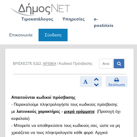
Skip
to
content
Τιμοκατάλογος
Υπηρεσίες
e-
postirixis
Επικοινωνία
Σύνδεση
ΒΡΙΣΚΕΣΤΕ ΕΔΩ:
ΑΡΧΙΚΗ
/ Κωδικοί Πρόσβασης
Εκτύπωση
Απαιτούνται κωδικοί πρόσβασης
- Παρακαλούμε πληκτρολογήστε τους κωδικούς πρόσβασης
με
λατινικούς χαρακτήρες -
μικρά γράμματα
(Προσοχή όχι
κεφαλαία).
- Μπορείτε να αποθηκεύσετε τους κωδικούς σας, ώστε να μη
χρειάζεται να τους πληκτρολογείτε κάθε φορά: Αρχικά