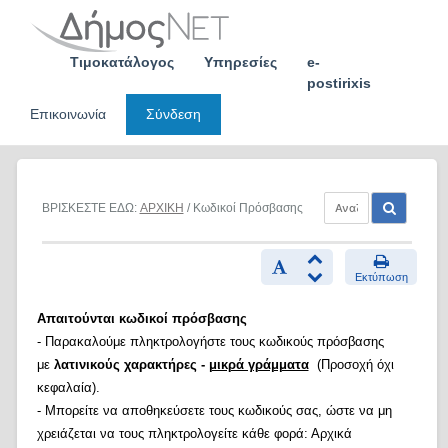
Skip
to
content
Τιμοκατάλογος
Υπηρεσίες
e-
postirixis
Επικοινωνία
Σύνδεση
ΒΡΙΣΚΕΣΤΕ ΕΔΩ:
ΑΡΧΙΚΗ
/ Κωδικοί Πρόσβασης
Εκτύπωση
Απαιτούνται κωδικοί πρόσβασης
- Παρακαλούμε πληκτρολογήστε τους κωδικούς πρόσβασης
με
λατινικούς χαρακτήρες -
μικρά γράμματα
(Προσοχή όχι
κεφαλαία).
- Μπορείτε να αποθηκεύσετε τους κωδικούς σας, ώστε να μη
χρειάζεται να τους πληκτρολογείτε κάθε φορά: Αρχικά