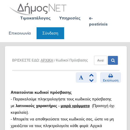
Skip
to
content
Τιμοκατάλογος
Υπηρεσίες
e-
postirixis
Επικοινωνία
Σύνδεση
ΒΡΙΣΚΕΣΤΕ ΕΔΩ:
ΑΡΧΙΚΗ
/ Κωδικοί Πρόσβασης
Εκτύπωση
Απαιτούνται κωδικοί πρόσβασης
- Παρακαλούμε πληκτρολογήστε τους κωδικούς πρόσβασης
με
λατινικούς χαρακτήρες -
μικρά γράμματα
(Προσοχή όχι
κεφαλαία).
- Μπορείτε να αποθηκεύσετε τους κωδικούς σας, ώστε να μη
χρειάζεται να τους πληκτρολογείτε κάθε φορά: Αρχικά