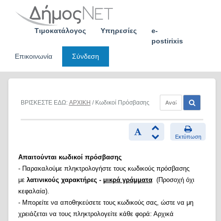
Skip
to
content
Τιμοκατάλογος
Υπηρεσίες
e-
postirixis
Επικοινωνία
Σύνδεση
ΒΡΙΣΚΕΣΤΕ ΕΔΩ:
ΑΡΧΙΚΗ
/ Κωδικοί Πρόσβασης
Εκτύπωση
Απαιτούνται κωδικοί πρόσβασης
- Παρακαλούμε πληκτρολογήστε τους κωδικούς πρόσβασης
με
λατινικούς χαρακτήρες -
μικρά γράμματα
(Προσοχή όχι
κεφαλαία).
- Μπορείτε να αποθηκεύσετε τους κωδικούς σας, ώστε να μη
χρειάζεται να τους πληκτρολογείτε κάθε φορά: Αρχικά