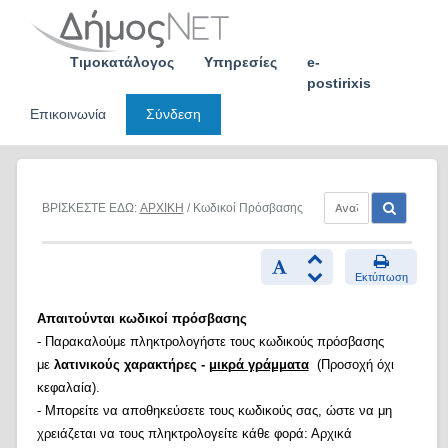
Skip
to
content
Τιμοκατάλογος
Υπηρεσίες
e-
postirixis
Επικοινωνία
Σύνδεση
ΒΡΙΣΚΕΣΤΕ ΕΔΩ:
ΑΡΧΙΚΗ
/ Κωδικοί Πρόσβασης
Εκτύπωση
Απαιτούνται κωδικοί πρόσβασης
- Παρακαλούμε πληκτρολογήστε τους κωδικούς πρόσβασης
με
λατινικούς χαρακτήρες -
μικρά γράμματα
(Προσοχή όχι
κεφαλαία).
- Μπορείτε να αποθηκεύσετε τους κωδικούς σας, ώστε να μη
χρειάζεται να τους πληκτρολογείτε κάθε φορά: Αρχικά