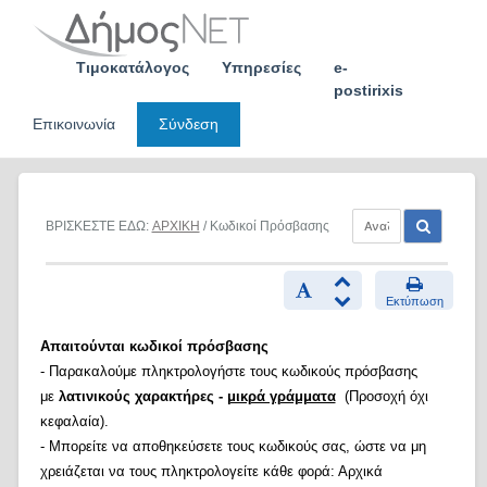
Skip
to
content
Τιμοκατάλογος
Υπηρεσίες
e-
postirixis
Επικοινωνία
Σύνδεση
ΒΡΙΣΚΕΣΤΕ ΕΔΩ:
ΑΡΧΙΚΗ
/ Κωδικοί Πρόσβασης
Εκτύπωση
Απαιτούνται κωδικοί πρόσβασης
- Παρακαλούμε πληκτρολογήστε τους κωδικούς πρόσβασης
με
λατινικούς χαρακτήρες -
μικρά γράμματα
(Προσοχή όχι
κεφαλαία).
- Μπορείτε να αποθηκεύσετε τους κωδικούς σας, ώστε να μη
χρειάζεται να τους πληκτρολογείτε κάθε φορά: Αρχικά