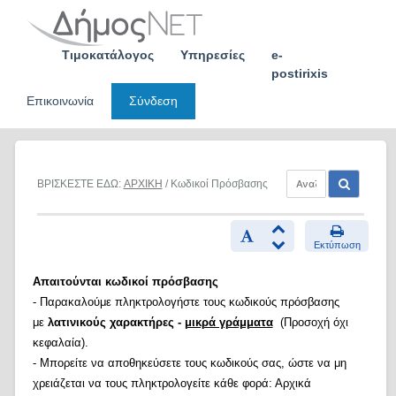
Skip
to
content
Τιμοκατάλογος
Υπηρεσίες
e-
postirixis
Επικοινωνία
Σύνδεση
ΒΡΙΣΚΕΣΤΕ ΕΔΩ:
ΑΡΧΙΚΗ
/ Κωδικοί Πρόσβασης
Εκτύπωση
Απαιτούνται κωδικοί πρόσβασης
- Παρακαλούμε πληκτρολογήστε τους κωδικούς πρόσβασης
με
λατινικούς χαρακτήρες -
μικρά γράμματα
(Προσοχή όχι
κεφαλαία).
- Μπορείτε να αποθηκεύσετε τους κωδικούς σας, ώστε να μη
χρειάζεται να τους πληκτρολογείτε κάθε φορά: Αρχικά