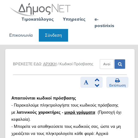
Skip
to
content
Τιμοκατάλογος
Υπηρεσίες
e-
postirixis
Επικοινωνία
Σύνδεση
ΒΡΙΣΚΕΣΤΕ ΕΔΩ:
ΑΡΧΙΚΗ
/ Κωδικοί Πρόσβασης
Εκτύπωση
Απαιτούνται κωδικοί πρόσβασης
- Παρακαλούμε πληκτρολογήστε τους κωδικούς πρόσβασης
με
λατινικούς χαρακτήρες -
μικρά γράμματα
(Προσοχή όχι
κεφαλαία).
- Μπορείτε να αποθηκεύσετε τους κωδικούς σας, ώστε να μη
χρειάζεται να τους πληκτρολογείτε κάθε φορά: Αρχικά