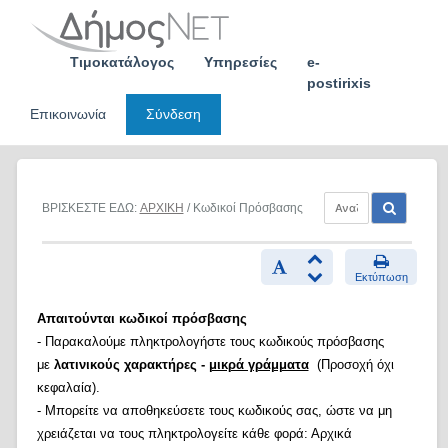
Skip
to
content
Τιμοκατάλογος
Υπηρεσίες
e-
postirixis
Επικοινωνία
Σύνδεση
ΒΡΙΣΚΕΣΤΕ ΕΔΩ:
ΑΡΧΙΚΗ
/ Κωδικοί Πρόσβασης
Εκτύπωση
Απαιτούνται κωδικοί πρόσβασης
- Παρακαλούμε πληκτρολογήστε τους κωδικούς πρόσβασης
με
λατινικούς χαρακτήρες -
μικρά γράμματα
(Προσοχή όχι
κεφαλαία).
- Μπορείτε να αποθηκεύσετε τους κωδικούς σας, ώστε να μη
χρειάζεται να τους πληκτρολογείτε κάθε φορά: Αρχικά