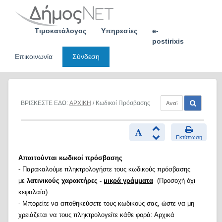
Skip
to
content
Τιμοκατάλογος
Υπηρεσίες
e-
postirixis
Επικοινωνία
Σύνδεση
ΒΡΙΣΚΕΣΤΕ ΕΔΩ:
ΑΡΧΙΚΗ
/ Κωδικοί Πρόσβασης
Εκτύπωση
Απαιτούνται κωδικοί πρόσβασης
- Παρακαλούμε πληκτρολογήστε τους κωδικούς πρόσβασης
με
λατινικούς χαρακτήρες -
μικρά γράμματα
(Προσοχή όχι
κεφαλαία).
- Μπορείτε να αποθηκεύσετε τους κωδικούς σας, ώστε να μη
χρειάζεται να τους πληκτρολογείτε κάθε φορά: Αρχικά