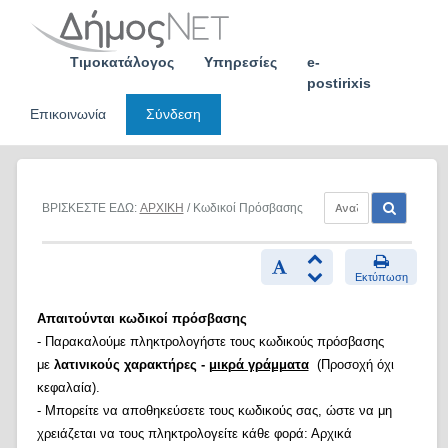
Skip
to
content
Τιμοκατάλογος
Υπηρεσίες
e-
postirixis
Επικοινωνία
Σύνδεση
ΒΡΙΣΚΕΣΤΕ ΕΔΩ:
ΑΡΧΙΚΗ
/ Κωδικοί Πρόσβασης
Εκτύπωση
Απαιτούνται κωδικοί πρόσβασης
- Παρακαλούμε πληκτρολογήστε τους κωδικούς πρόσβασης
με
λατινικούς χαρακτήρες -
μικρά γράμματα
(Προσοχή όχι
κεφαλαία).
- Μπορείτε να αποθηκεύσετε τους κωδικούς σας, ώστε να μη
χρειάζεται να τους πληκτρολογείτε κάθε φορά: Αρχικά