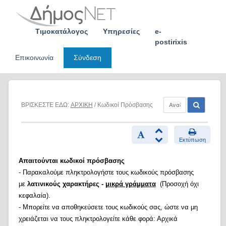
Skip
to
content
Τιμοκατάλογος
Υπηρεσίες
e-
postirixis
Επικοινωνία
Σύνδεση
ΒΡΙΣΚΕΣΤΕ ΕΔΩ:
ΑΡΧΙΚΗ
/ Κωδικοί Πρόσβασης
Εκτύπωση
Απαιτούνται κωδικοί πρόσβασης
- Παρακαλούμε πληκτρολογήστε τους κωδικούς πρόσβασης
με
λατινικούς χαρακτήρες -
μικρά γράμματα
(Προσοχή όχι
κεφαλαία).
- Μπορείτε να αποθηκεύσετε τους κωδικούς σας, ώστε να μη
χρειάζεται να τους πληκτρολογείτε κάθε φορά: Αρχικά