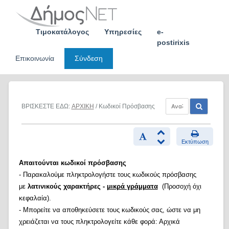
Skip
to
content
Τιμοκατάλογος
Υπηρεσίες
e-
postirixis
Επικοινωνία
Σύνδεση
ΒΡΙΣΚΕΣΤΕ ΕΔΩ:
ΑΡΧΙΚΗ
/ Κωδικοί Πρόσβασης
Εκτύπωση
Απαιτούνται κωδικοί πρόσβασης
- Παρακαλούμε πληκτρολογήστε τους κωδικούς πρόσβασης
με
λατινικούς χαρακτήρες -
μικρά γράμματα
(Προσοχή όχι
κεφαλαία).
- Μπορείτε να αποθηκεύσετε τους κωδικούς σας, ώστε να μη
χρειάζεται να τους πληκτρολογείτε κάθε φορά: Αρχικά