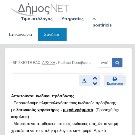
Skip
to
content
Τιμοκατάλογος
Υπηρεσίες
e-
postirixis
Επικοινωνία
Σύνδεση
ΒΡΙΣΚΕΣΤΕ ΕΔΩ:
ΑΡΧΙΚΗ
/ Κωδικοί Πρόσβασης
Εκτύπωση
Απαιτούνται κωδικοί πρόσβασης
- Παρακαλούμε πληκτρολογήστε τους κωδικούς πρόσβασης
με
λατινικούς χαρακτήρες -
μικρά γράμματα
(Προσοχή όχι
κεφαλαία).
- Μπορείτε να αποθηκεύσετε τους κωδικούς σας, ώστε να μη
χρειάζεται να τους πληκτρολογείτε κάθε φορά: Αρχικά