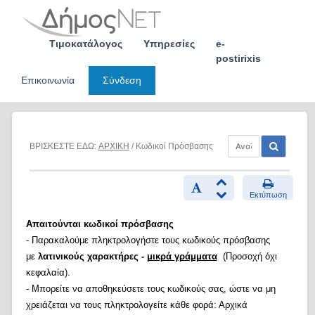
Skip
to
content
Τιμοκατάλογος
Υπηρεσίες
e-
postirixis
Επικοινωνία
Σύνδεση
ΒΡΙΣΚΕΣΤΕ ΕΔΩ:
ΑΡΧΙΚΗ
/ Κωδικοί Πρόσβασης
Εκτύπωση
Απαιτούνται κωδικοί πρόσβασης
- Παρακαλούμε πληκτρολογήστε τους κωδικούς πρόσβασης
με
λατινικούς χαρακτήρες -
μικρά γράμματα
(Προσοχή όχι
κεφαλαία).
- Μπορείτε να αποθηκεύσετε τους κωδικούς σας, ώστε να μη
χρειάζεται να τους πληκτρολογείτε κάθε φορά: Αρχικά