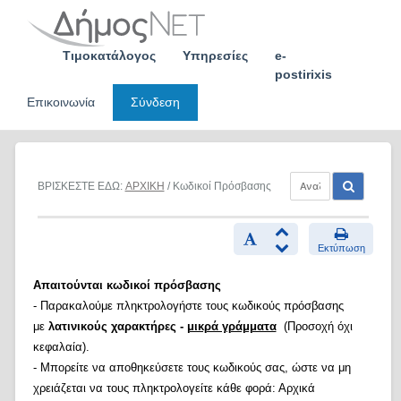
Skip
to
content
Τιμοκατάλογος
Υπηρεσίες
e-
postirixis
Επικοινωνία
Σύνδεση
ΒΡΙΣΚΕΣΤΕ ΕΔΩ:
ΑΡΧΙΚΗ
/ Κωδικοί Πρόσβασης
Εκτύπωση
Απαιτούνται κωδικοί πρόσβασης
- Παρακαλούμε πληκτρολογήστε τους κωδικούς πρόσβασης
με
λατινικούς χαρακτήρες -
μικρά γράμματα
(Προσοχή όχι
κεφαλαία).
- Μπορείτε να αποθηκεύσετε τους κωδικούς σας, ώστε να μη
χρειάζεται να τους πληκτρολογείτε κάθε φορά: Αρχικά