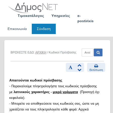
Skip
to
content
Τιμοκατάλογος
Υπηρεσίες
e-
postirixis
Επικοινωνία
Σύνδεση
ΒΡΙΣΚΕΣΤΕ ΕΔΩ:
ΑΡΧΙΚΗ
/ Κωδικοί Πρόσβασης
Εκτύπωση
Απαιτούνται κωδικοί πρόσβασης
- Παρακαλούμε πληκτρολογήστε τους κωδικούς πρόσβασης
με
λατινικούς χαρακτήρες -
μικρά γράμματα
(Προσοχή όχι
κεφαλαία).
- Μπορείτε να αποθηκεύσετε τους κωδικούς σας, ώστε να μη
χρειάζεται να τους πληκτρολογείτε κάθε φορά: Αρχικά