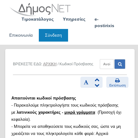
Skip
to
content
Τιμοκατάλογος
Υπηρεσίες
e-
postirixis
Επικοινωνία
Σύνδεση
ΒΡΙΣΚΕΣΤΕ ΕΔΩ:
ΑΡΧΙΚΗ
/ Κωδικοί Πρόσβασης
Εκτύπωση
Απαιτούνται κωδικοί πρόσβασης
- Παρακαλούμε πληκτρολογήστε τους κωδικούς πρόσβασης
με
λατινικούς χαρακτήρες -
μικρά γράμματα
(Προσοχή όχι
κεφαλαία).
- Μπορείτε να αποθηκεύσετε τους κωδικούς σας, ώστε να μη
χρειάζεται να τους πληκτρολογείτε κάθε φορά: Αρχικά