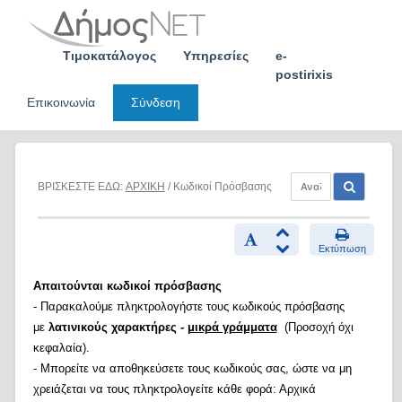
Skip
to
content
Τιμοκατάλογος
Υπηρεσίες
e-
postirixis
Επικοινωνία
Σύνδεση
ΒΡΙΣΚΕΣΤΕ ΕΔΩ:
ΑΡΧΙΚΗ
/ Κωδικοί Πρόσβασης
Εκτύπωση
Απαιτούνται κωδικοί πρόσβασης
- Παρακαλούμε πληκτρολογήστε τους κωδικούς πρόσβασης
με
λατινικούς χαρακτήρες -
μικρά γράμματα
(Προσοχή όχι
κεφαλαία).
- Μπορείτε να αποθηκεύσετε τους κωδικούς σας, ώστε να μη
χρειάζεται να τους πληκτρολογείτε κάθε φορά: Αρχικά