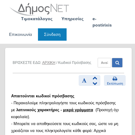
Skip
to
content
Τιμοκατάλογος
Υπηρεσίες
e-
postirixis
Επικοινωνία
Σύνδεση
ΒΡΙΣΚΕΣΤΕ ΕΔΩ:
ΑΡΧΙΚΗ
/ Κωδικοί Πρόσβασης
Εκτύπωση
Απαιτούνται κωδικοί πρόσβασης
- Παρακαλούμε πληκτρολογήστε τους κωδικούς πρόσβασης
με
λατινικούς χαρακτήρες -
μικρά γράμματα
(Προσοχή όχι
κεφαλαία).
- Μπορείτε να αποθηκεύσετε τους κωδικούς σας, ώστε να μη
χρειάζεται να τους πληκτρολογείτε κάθε φορά: Αρχικά