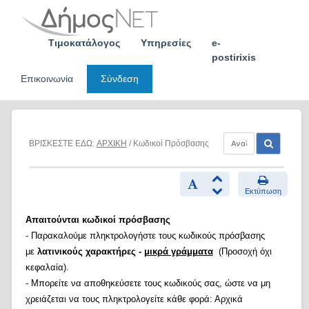
Skip
to
content
Τιμοκατάλογος
Υπηρεσίες
e-
postirixis
Επικοινωνία
Σύνδεση
ΒΡΙΣΚΕΣΤΕ ΕΔΩ:
ΑΡΧΙΚΗ
/ Κωδικοί Πρόσβασης
Εκτύπωση
Απαιτούνται κωδικοί πρόσβασης
- Παρακαλούμε πληκτρολογήστε τους κωδικούς πρόσβασης
με
λατινικούς χαρακτήρες -
μικρά γράμματα
(Προσοχή όχι
κεφαλαία).
- Μπορείτε να αποθηκεύσετε τους κωδικούς σας, ώστε να μη
χρειάζεται να τους πληκτρολογείτε κάθε φορά: Αρχικά