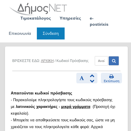
Skip
to
content
Τιμοκατάλογος
Υπηρεσίες
e-
postirixis
Επικοινωνία
Σύνδεση
ΒΡΙΣΚΕΣΤΕ ΕΔΩ:
ΑΡΧΙΚΗ
/ Κωδικοί Πρόσβασης
Εκτύπωση
Απαιτούνται κωδικοί πρόσβασης
- Παρακαλούμε πληκτρολογήστε τους κωδικούς πρόσβασης
με
λατινικούς χαρακτήρες -
μικρά γράμματα
(Προσοχή όχι
κεφαλαία).
- Μπορείτε να αποθηκεύσετε τους κωδικούς σας, ώστε να μη
χρειάζεται να τους πληκτρολογείτε κάθε φορά: Αρχικά