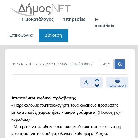
Skip
to
content
Τιμοκατάλογος
Υπηρεσίες
e-
postirixis
Επικοινωνία
Σύνδεση
ΒΡΙΣΚΕΣΤΕ ΕΔΩ:
ΑΡΧΙΚΗ
/ Κωδικοί Πρόσβασης
Εκτύπωση
Απαιτούνται κωδικοί πρόσβασης
- Παρακαλούμε πληκτρολογήστε τους κωδικούς πρόσβασης
με
λατινικούς χαρακτήρες -
μικρά γράμματα
(Προσοχή όχι
κεφαλαία).
- Μπορείτε να αποθηκεύσετε τους κωδικούς σας, ώστε να μη
χρειάζεται να τους πληκτρολογείτε κάθε φορά: Αρχικά