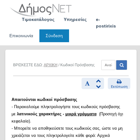
Skip
to
content
Τιμοκατάλογος
Υπηρεσίες
e-
postirixis
Επικοινωνία
Σύνδεση
ΒΡΙΣΚΕΣΤΕ ΕΔΩ:
ΑΡΧΙΚΗ
/ Κωδικοί Πρόσβασης
Εκτύπωση
Απαιτούνται κωδικοί πρόσβασης
- Παρακαλούμε πληκτρολογήστε τους κωδικούς πρόσβασης
με
λατινικούς χαρακτήρες -
μικρά γράμματα
(Προσοχή όχι
κεφαλαία).
- Μπορείτε να αποθηκεύσετε τους κωδικούς σας, ώστε να μη
χρειάζεται να τους πληκτρολογείτε κάθε φορά: Αρχικά